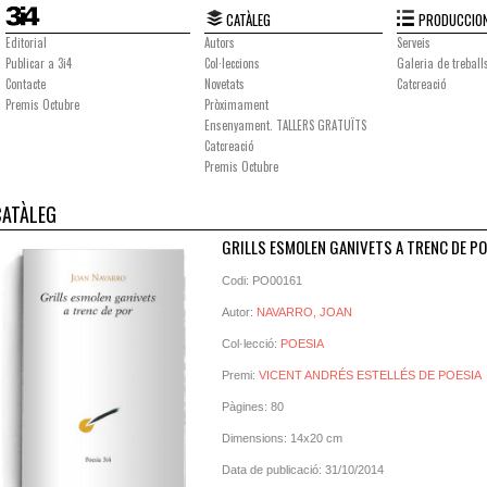
CATÀLEG
PRODUCCION
Editorial
Autors
Serveis
Publicar a 3i4
Col·leccions
Galeria de treball
Contacte
Novetats
Catcreació
Premis Octubre
Pròximament
Ensenyament. TALLERS GRATUÏTS
Catcreació
Premis Octubre
CATÀLEG
GRILLS ESMOLEN GANIVETS A TRENC DE P
Codi: PO00161
Autor:
NAVARRO, JOAN
Col·lecció:
POESIA
Premi:
VICENT ANDRÉS ESTELLÉS DE POESIA
Pàgines: 80
Dimensions: 14x20 cm
Data de publicació: 31/10/2014