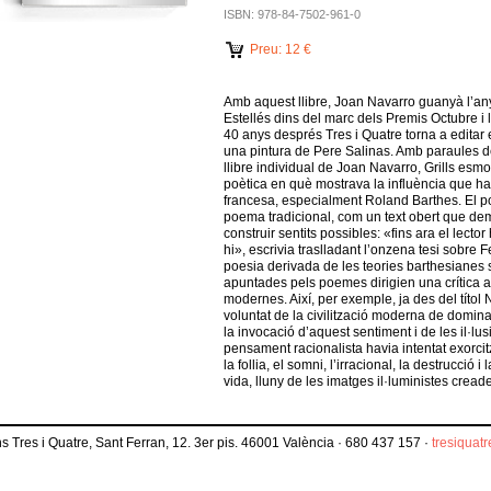
ISBN: 978-84-7502-961-0
Preu: 12 €
Amb aquest llibre, Joan Navarro guanyà l’an
Estellés dins del marc dels Premis Octubre i 
40 anys després Tres i Quatre torna a editar 
una pintura de Pere Salinas. Amb paraules d
llibre individual de Joan Navarro, Grills esmo
poètica en què mostrava la influència que havi
francesa, especialment Roland Barthes. El p
poema tradicional, com un text obert que dema
construir sentits possibles: «fins ara el lector
hi», escrivia traslladant l’onzena tesi sobr
poesia derivada de les teories barthesianes so
apuntades pels poemes dirigien una crítica a a
modernes. Així, per exemple, ja des del títol
voluntat de la civilització moderna de domin
la invocació d’aquest sentiment i de les il·lu
pensament racionalista havia intentat exorcit
la follia, el somni, l’irracional, la destrucció 
vida, lluny de les imatges il·luministes crea
s Tres i Quatre, Sant Ferran, 12. 3er pis. 46001 València · 680 437 157 ·
tresiquat