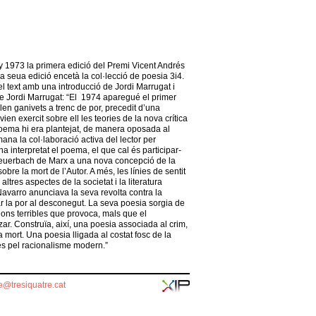
y 1973 la primera edició del Premi Vicent Andrés
la seua edició encetà la col·lecció de poesia 3i4.
el text amb una introducció de Jordi Marrugat i
e Jordi Marrugat: “El 1974 aparegué el primer
len ganivets a trenc de por, precedit d’una
en exercit sobre ell les teories de la nova crítica
oema hi era plantejat, de manera oposada al
na la col·laboració activa del lector per
 ha interpretat el poema, el que cal és participar-
e Feuerbach de Marx a una nova concepció de la
bre la mort de l’Autor. A més, les línies de sentit
ltres aspectes de la societat i la literatura
 Navarro anunciava la seva revolta contra la
ar la por al desconegut. La seva poesia sorgia de
sions terribles que provoca, mals que el
zar. Construïa, així, una poesia associada al crim,
i la mort. Una poesia lligada al costat fosc de la
des pel racionalisme modern.”
re@tresiquatre.cat