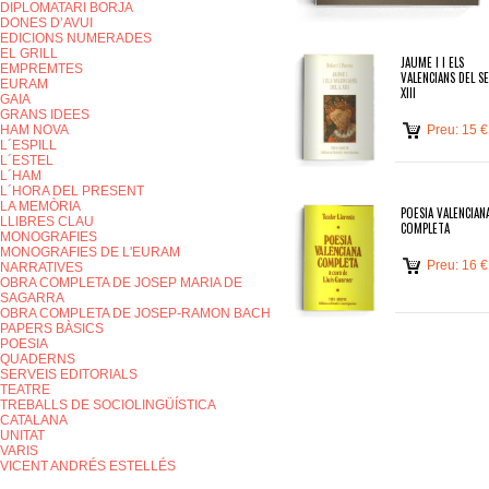
DIPLOMATARI BORJA
DONES D’AVUI
EDICIONS NUMERADES
EL GRILL
JAUME I I ELS
EMPREMTES
VALENCIANS DEL S
EURAM
XIII
GAIA
GRANS IDEES
HAM NOVA
Preu: 15 €
L´ESPILL
L´ESTEL
L´HAM
L´HORA DEL PRESENT
LA MEMÒRIA
POESIA VALENCIAN
LLIBRES CLAU
COMPLETA
MONOGRAFIES
MONOGRAFIES DE L'EURAM
Preu: 16 €
NARRATIVES
OBRA COMPLETA DE JOSEP MARIA DE
SAGARRA
OBRA COMPLETA DE JOSEP-RAMON BACH
PAPERS BÀSICS
POESIA
QUADERNS
SERVEIS EDITORIALS
TEATRE
TREBALLS DE SOCIOLINGÜÍSTICA
CATALANA
UNITAT
VARIS
VICENT ANDRÉS ESTELLÉS