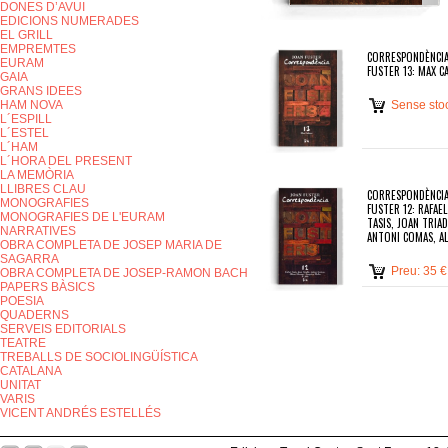
DONES D’AVUI
EDICIONS NUMERADES
EL GRILL
EMPREMTES
CORRESPONDÈNCIA
EURAM
FUSTER 13: MAX C
GAIA
GRANS IDEES
HAM NOVA
Sense sto
L´ESPILL
L´ESTEL
L´HAM
L´HORA DEL PRESENT
LA MEMÒRIA
LLIBRES CLAU
CORRESPONDÈNCIA
MONOGRAFIES
FUSTER 12: RAFAEL
MONOGRAFIES DE L'EURAM
TASIS, JOAN TRIA
NARRATIVES
ANTONI COMAS, AL.
OBRA COMPLETA DE JOSEP MARIA DE
SAGARRA
Preu: 35 €
OBRA COMPLETA DE JOSEP-RAMON BACH
PAPERS BÀSICS
POESIA
QUADERNS
SERVEIS EDITORIALS
TEATRE
TREBALLS DE SOCIOLINGÜÍSTICA
CATALANA
UNITAT
VARIS
VICENT ANDRÉS ESTELLÉS