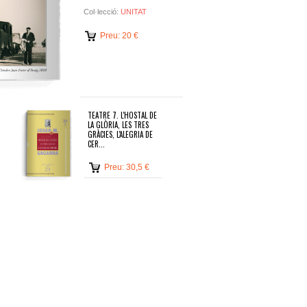
Col·lecció:
UNITAT
Preu: 20 €
TEATRE 7. L'HOSTAL DE
LA GLÒRIA, LES TRES
GRÀCIES, L'ALEGRIA DE
CER...
Preu: 30,5 €