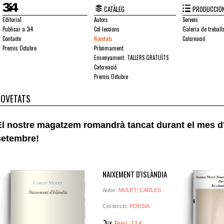
CATÀLEG
PRODUCCION
Editorial
Autors
Serveis
Publicar a 3i4
Col·leccions
Galeria de treball
Contacte
Novetats
Catcreació
Premis Octubre
Pròximament
Ensenyament. TALLERS GRATUÏTS
Catcreació
Premis Octubre
NOVETATS
El nostre magatzem romandrà tancat durant el mes d'
setembre!
NAIXEMENT D'ISLÀNDIA
Autor:
MULET, CARLES
Col·lecció:
POESIA
Preu: 12 €