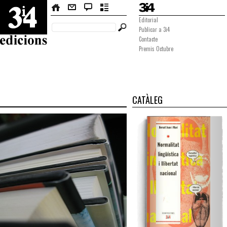
Editorial
Publicar a 3i4
Contacte
Premis Octubre
CATÀLEG