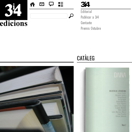
Editorial
Publicar a 3i4
Contacte
Premis Octubre
CATÀLEG