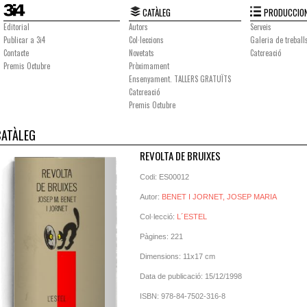
CATÀLEG
PRODUCCION
Editorial
Autors
Serveis
Publicar a 3i4
Col·leccions
Galeria de treball
Contacte
Novetats
Catcreació
Premis Octubre
Pròximament
Ensenyament. TALLERS GRATUÏTS
Catcreació
Premis Octubre
CATÀLEG
REVOLTA DE BRUIXES
Codi: ES00012
Autor:
BENET I JORNET, JOSEP MARIA
Col·lecció:
L´ESTEL
Pàgines: 221
Dimensions: 11x17 cm
Data de publicació: 15/12/1998
ISBN: 978-84-7502-316-8