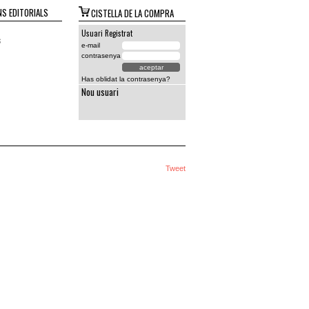
S EDITORIALS
CISTELLA DE LA COMPRA
Usuari Registrat
s
e-mail
contrasenya
Has oblidat la contrasenya?
Nou usuari
Tweet