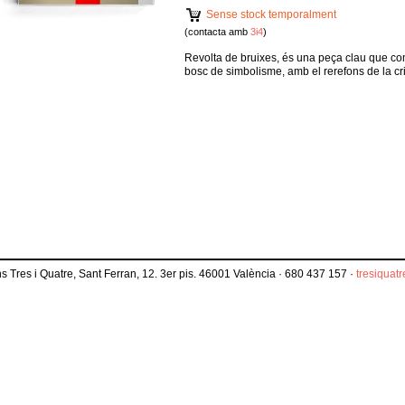
Sense stock temporalment
(contacta amb
3i4
)
Revolta de bruixes, és una peça clau que c
bosc de simbolisme, amb el rerefons de la cri
s Tres i Quatre, Sant Ferran, 12. 3er pis. 46001 València · 680 437 157 ·
tresiquat