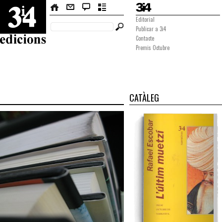
Editorial
Publicar a 3i4
Contacte
Premis Octubre
CATÀLEG