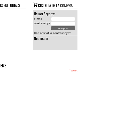
S EDITORIALS
CISTELLA DE LA COMPRA
Usuari Registrat
s
e-mail
contrasenya
Has oblidat la contrasenya?
Nou usuari
GENS
Tweet