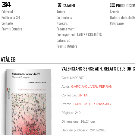
CATÀLEG
PRODUCCION
Editorial
Autors
Serveis
Publicar a 3i4
Col·leccions
Galeria de treball
Contacte
Novetats
Catcreació
Premis Octubre
Pròximament
Ensenyament. TALLERS GRATUÏTS
Catcreació
Premis Octubre
CATÀLEG
VALENCIANS SENSE ADN. RELATS DELS ORÍ
Codi: UN00207
Autor:
GARCIA-OLIVER, FERRAN
Col·lecció:
UNITAT
Premi:
JOAN FUSTER D'ASSAIG
Pàgines: 240
Dimensions: 16x24 cm
Data de publicació: 29/02/2016