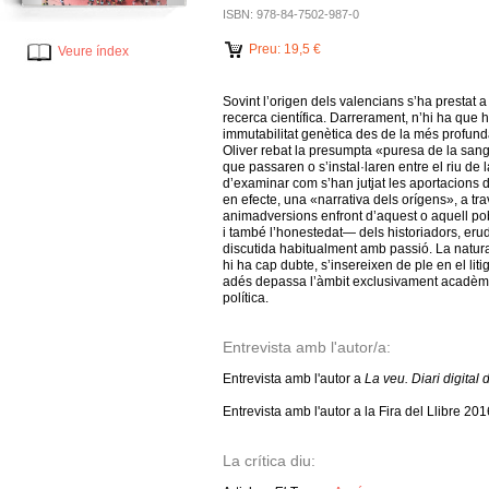
ISBN: 978-84-7502-987-0
Preu: 19,5 €
Veure índex
Sovint l’origen dels valencians s’ha prestat 
recerca científica. Darrerament, n’hi ha que ha
immutabilitat genètica des de la més profunda
Oliver rebat la presumpta «puresa de la sang
que passaren o s’instal·laren entre el riu de 
d’examinar com s’han jutjat les aportacions de
en efecte, una «narrativa dels orígens», a tra
animadversions enfront d’aquest o aquell pobl
i també l’honestedat— dels historiadors, erudi
discutida habitualment amb passió. La natural
hi ha cap dubte, s’insereixen de ple en el liti
adés depassa l’àmbit exclusivament acadèmic
política.
Entrevista amb l'autor/a:
Entrevista amb l'autor a
La veu. Diari digital
Entrevista amb l'autor a la Fira del Llibre 201
La crítica diu: