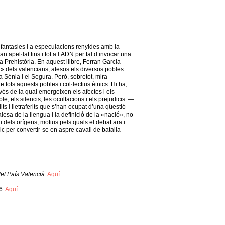
a fantasies i a especulacions renyides amb la
n apel·lat fins i tot a l’ADN per tal d’invocar una
 Prehistòria. En aquest llibre, Ferran Garcia-
» dels valencians, atesos els diversos pobles
la Sénia i el Segura. Però, sobretot, mira
 tots aquests pobles i col·lectius ètnics. Hi ha,
vés de la qual emergeixen els afectes i els
e, els silencis, les ocultacions i els prejudicis —
ts i lletraferits que s’han ocupat d’una qüestió
esa de la llengua i la definició de la «nació», no
gi dels orígens, motius pels quals el debat ara i
 per convertir-se en aspre cavall de batalla
 del País Valencià
.
Aquí
6.
Aquí