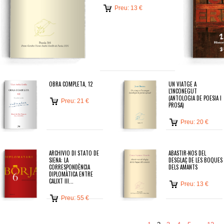
Preu: 13 €
OBRA COMPLETA, 12
UN VIATGE A
L'INCONEGUT
(ANTOLOGIA DE POESIA I
Preu: 21 €
PROSA)
Preu: 20 €
ARCHIVIO DI STATO DE
ABASTIR-NOS DEL
SIENA: LA
DESGLAÇ DE LES BOQUES
CORRESPONDÈNCIA
DELS AMANTS
DIPLOMÀTICA ENTRE
CALIXT III...
Preu: 13 €
Preu: 55 €