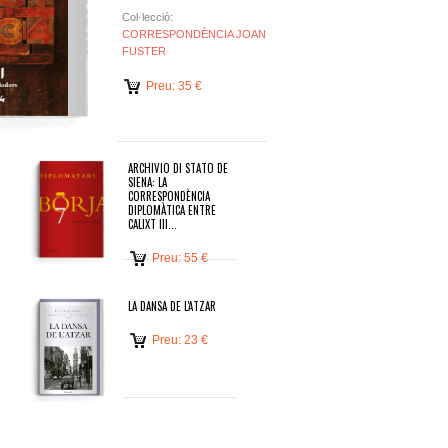
Col·lecció:
CORRESPONDÈNCIA JOAN
FUSTER
Preu: 35 €
ARCHIVIO DI STATO DE
SIENA: LA
CORRESPONDÈNCIA
DIPLOMÀTICA ENTRE
CALIXT III...
Preu: 55 €
LA DANSA DE L'ATZAR
Preu: 23 €