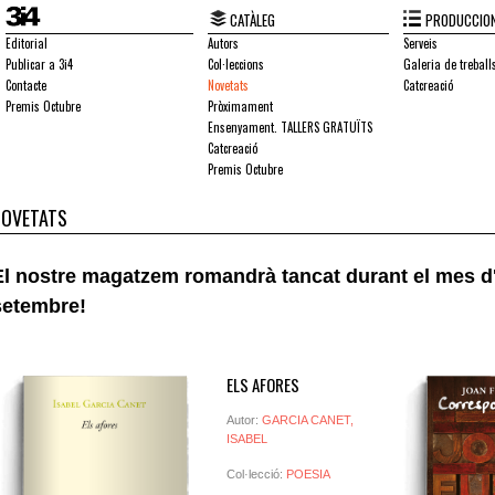
CATÀLEG
PRODUCCION
Editorial
Autors
Serveis
Publicar a 3i4
Col·leccions
Galeria de treball
Contacte
Novetats
Catcreació
Premis Octubre
Pròximament
Ensenyament. TALLERS GRATUÏTS
Catcreació
Premis Octubre
NOVETATS
El nostre magatzem romandrà tancat durant el mes d'
setembre!
ELS AFORES
Autor:
GARCIA CANET,
ISABEL
Col·lecció:
POESIA